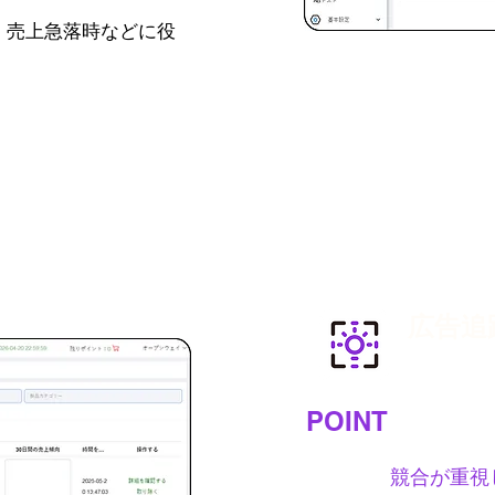
、売上急落時などに役
広告追
データは千
POINT
競合が重視