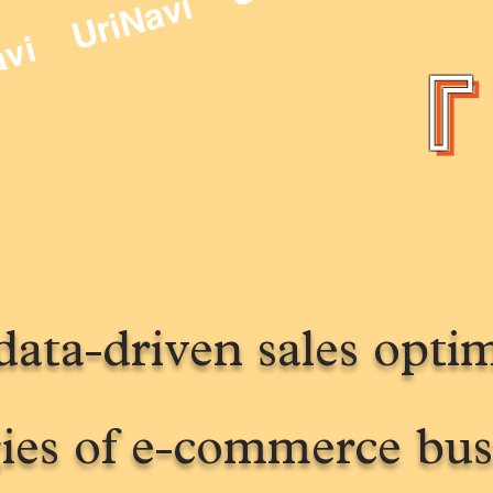
UriNavi
Navi
『U
『
a data-driven sales opt
gies of e-commerce bus