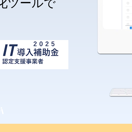
化ツールで
avi