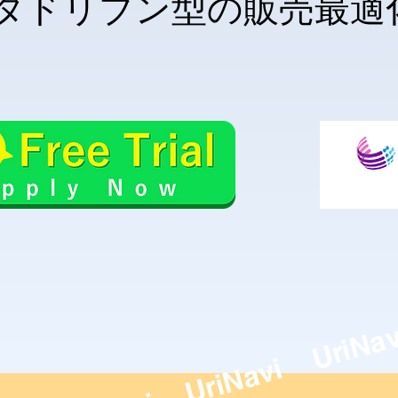
タドリブン型の販売最適
UriN
UriNavi