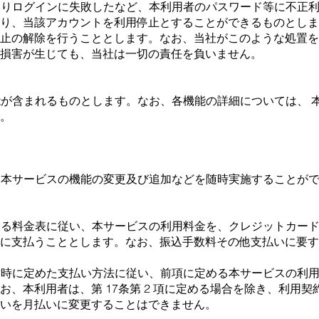
わたりログインに失敗したなど、本利⽤者のパスワード等に不正
より、当該アカウントを利⽤停⽌とすることができるものとしま
停⽌の解除を⾏うこととします。なお、当社がこのような処置を
損害が⽣じても、当社は⼀切の責任を負いません。
機能が含まれるものとします。なお、各機能の詳細については、 
。
り、本サービスの機能の変更及び追加などを随時実施することが
定める料⾦表に従い、本サービスの利⽤料⾦を、クレジットカー
社に⽀払うこととします。なお、振込⼿数料その他⽀払いに要す
締結時に定めた⽀払い⽅法に従い、前項に定める本サービスの利
お、本利⽤者は、第 17条第 2 項に定める場合を除き、利⽤
いを⽉払いに変更することはできません。