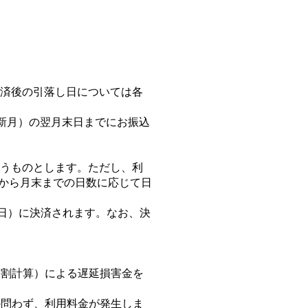
済後の引落し⽇については各
新⽉）の翌⽉末⽇までにお振込
うものとします。ただし、利
⽇から⽉末までの⽇数に応じて⽇
始⽇）に決済されます。なお、決
⽇⽇割計算）による遅延損害⾦を
か問わず、利⽤料⾦が発⽣しま