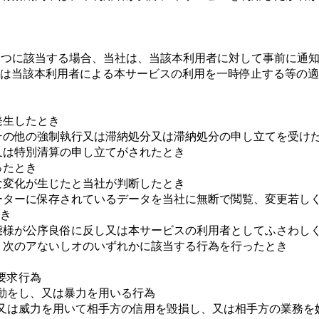
の⼀つに該当する場合、当社は、当該本利⽤者に対して事前に通
⼜は当該本利⽤者による本サービスの利⽤を⼀時停⽌する等の適
発⽣したとき
その他の強制執⾏⼜は滞納処分⼜は滞納処分の申し⽴てを受け
⼜は特別清算の申し⽴てがされたとき
ったとき
な変化が⽣じたと当社が判断したとき
ーターに保存されているデータを当社に無断で閲覧、変更若し
き
態様が公序良俗に反し⼜は本サービスの利⽤者としてふさわし
、次のアないしオのいずれかに該当する⾏為を⾏ったとき
要求⾏為
⾔動をし、⼜は暴⼒を⽤いる⾏為
い⼜は威⼒を⽤いて相⼿⽅の信⽤を毀損し、⼜は相⼿⽅の業務を