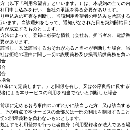
する⽅（以下「利⽤希望者」といいます。）は、本規約の全ての
利⽤申し込みを⾏い、当社の承認を得る必要があります。
により申込みの可否を判断し、当該利⽤希望者の申込みを承諾する
通知を⾏います。当該通知をもって、通知がなされた⽇を契約開始
約が成⽴するものとします。
める⽅法によって、登録に必要な情報（会社名、担当者名、電話
要があります。
かに該当し、⼜は該当するおそれがあると当社が判断した場合、
社は拒絶の理由に関し⼀切の説明義務及び損害賠償義務を負い
場合
場合
場合
る場合
 20 条にて定義します。）と関係を有し、⼜は公序良俗に反す
望者による本サービスの利⽤を相当でないと判断した場合
に、前項に定める各号事由のいずれかに該当した⽅、⼜は該当す
、その時点で本サービスの全部⼜は⼀部の利⽤を制限すること
切の開⽰義務を負わないものとします。
条に規定する利⽤登録を⾏った者⾃⾝（利⽤登録者が法⼈である