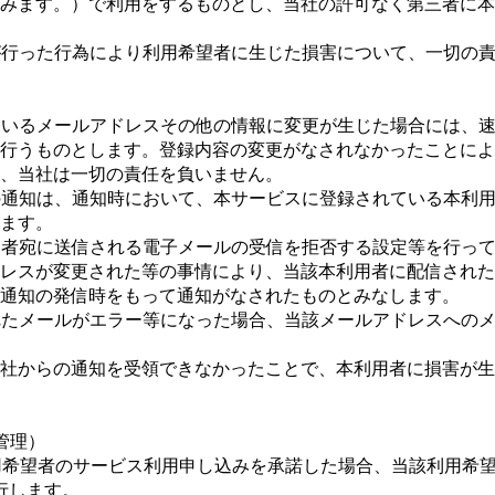
含みます。）で利⽤をするものとし、当社の許可なく第三者に本
社が⾏った⾏為により利⽤希望者に⽣じた損害について、⼀切の
出ているメールアドレスその他の情報に変更が⽣じた場合には、
を⾏うものとします。登録内容の変更がなされなかったことによ
、当社は⼀切の責任を負いません。
らの通知は、通知時において、本サービスに登録されている本利
ます。
利⽤者宛に送信される電⼦メールの受信を拒否する設定等を⾏っ
ドレスが変更された等の事情により、当該本利⽤者に配信された
通知の発信時をもって通知がなされたものとみなします。
されたメールがエラー等になった場合、当該メールアドレスへの
当社からの通知を受領できなかったことで、本利⽤者に損害が⽣
の管理）
づく利⽤希望者のサービス利⽤申し込みを承諾した場合、当該利⽤
発⾏します。