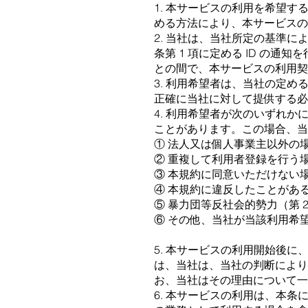
1. 本サービスの利⽤を希望
める⽅法により、本サービスの
2. 当社は、当社所定の基準
条第 1 項に定める ID の
との間で、本サービスの利⽤契
3. 利⽤希望者は、当社の定
正確に当社に対して提供する必
4. 利⽤希望者が次のいずれ
ことがあります。この場合、当
① 法⼈⼜は個⼈事業主以外の
② 重複して利⽤者登録を⾏う
③ 本規約に同意いただけない
④ 本規約に違反したことがあ
⑤ 暴⼒団等反社会的勢⼒（第
⑥ その他、当社が当該利⽤希
5. 本サービスの利⽤開始後
は、当社は、当社の判断により
お、当社はその理由について⼀
6. 本サービスの利⽤は、本