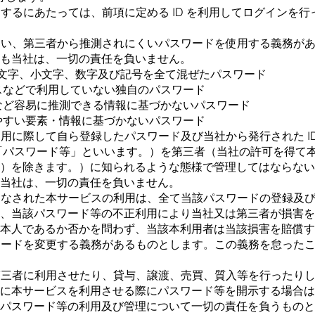
⽤するにあたっては、前項に定める ID を利⽤してログインを
に従い、第三者から推測されにくいパスワードを使⽤する義務が
も当社は、⼀切の責任を負いません。
の、⼤⽂字、⼩⽂字、数字及び記号を全て混ぜたパスワード
スなどで利⽤していない独⾃のパスワード
など容易に推測できる情報に基づかないパスワード
やすい要素・情報に基づかないパスワード
利⽤に際して⾃ら登録したパスワード及び当社から発⾏された I
下「パスワード等」といいます。）を第三者（当社の許可を得て
。）を除きます。）に知られるような態様で管理してはならない
当社は、⼀切の責任を負いません。
てなされた本サービスの利⽤は、全て当該パスワードの登録及び 
し、当該パスワード等の不正利⽤により当社⼜は第三者が損害を
本⼈であるか否かを問わず、当該本利⽤者は当該損害を賠償す
スワードを変更する義務があるものとします。この義務を怠った
を第三者に利⽤させたり、貸与、譲渡、売買、質⼊等を⾏ったり
者に本サービスを利⽤させる際にパスワード等を開⽰する場合は
パスワード等の利⽤及び管理について⼀切の責任を負うものと