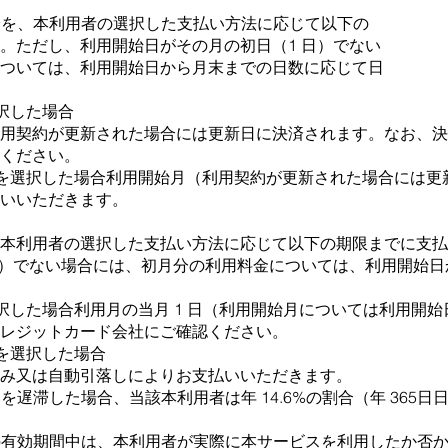
年分を、本利⽤者の選択した⽀払い⽅法に応じて以下の
。ただし、利⽤開始⽇がその⽉の初⽇（1 ⽇）でない
ついては、利⽤開始⽇から⽉末までの⽇数に応じて⽇
択した場合
利⽤契約が更新された場合には更新⽇に決済されます。なお、決
ください。
しを選択した場合利⽤開始⽉（利⽤契約が更新された場合には更
いいただきます。
、本利⽤者の選択した⽀払い⽅法に応じて以下の期限までに⽀払
⽇）でない場合には、初⽉分の利⽤料⾦については、利⽤開始
選択した場合利⽤⽉の当⽉ 1 ⽇（利⽤開始⽉については利⽤開
レジットカード会社にご確認ください。
しを選択した場合
み⼜は⾃動引落しによりお⽀払いいただきます。
いを遅滞した場合、当該本利⽤者は年 14.6%の割合（年 365
約の有効期間中は、本利⽤者が実際に本サービスを利⽤したか否