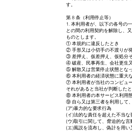
す。
第 8 条（利⽤停⽌等）
1. 本利⽤者が、以下の各号
との間の利⽤契約を解除し、
ものとします。
① 本規約に違反したとき
② ⼿形⼜は⼩切⼿の不渡りが
③ 差押え、仮差押え、仮処分
④ 破産、⺠事再⽣、会社更⽣
⑤ 解散⼜は営業停⽌状態とな
⑥ 本利⽤者の経済状態に重⼤
⑦ 本利⽤者が当社のコンピュ
それがあると当社が判断したと
⑧ 本利⽤者の本サービス利⽤
⑨ ⾃ら⼜は第三者を利⽤して
(ア)暴⼒的な要求⾏為
(イ)法的な責任を超えた不当な
(ウ)取引に関して、脅迫的な
(エ)⾵説を流布し、偽計を⽤