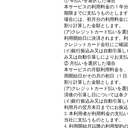
① 年払いを選択した場合
本サービスの利⽤料⾦の 1 
期限までに⽀払うものとします
場合には、初⽉分の利⽤料⾦に
割り計算した⾦額とします。
(ア)クレジットカード払いを選
利⽤開始日に決済されます。
クレジットカード会社にご確認
(イ)銀⾏振込み⼜は⾃動引落
み⼜は⾃動引落しによりお⽀払
② ⽉払いを選択した場合
本サービスの⽉額利⽤料⾦を
⽤開始⽇がその⽉の初⽇（1 
割り計算した⾦額とします。
(ア)クレジットカード払いを
済後の引落し⽇については各ク
(イ)銀⾏振込み⼜は⾃動引落
利⽤⽉の翌⽉末⽇までにお振込
3. 本利⽤者が利⽤料⾦の⽀払
当社に⽀払うものとします。
4. 利⽤開始⽉以降の利⽤契