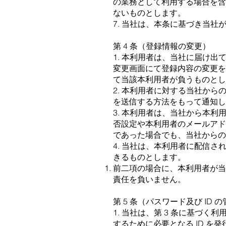
の業務として利⽤する場合を
ないものとします。
7. 当社は、本条に基づき当
第 4 条（登録情報の変更）
1. 本利⽤者は、当社に届け
変更画⾯にて登録内容の変更
て当該本利⽤者が負うものとし
2. 本利⽤者に対する当社か
を送信する⽅法をもって通知し
3. 本利⽤者は、当社から本
否設定や本利⽤者のメールア
であった場合でも、当社からの
4. 当社は、本利⽤者に配信
きるものとします。
前⼆項の場合に、本利⽤者が
責任を負いません。
第 5 条（パスワード及び ID 
1. 当社は、第 3 条に基
するために必要となる ID を